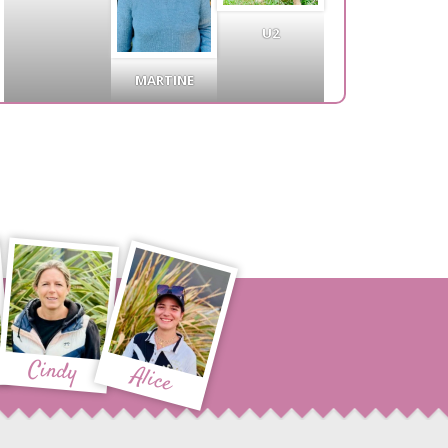
U2
MARTINE
Cindy
Alice