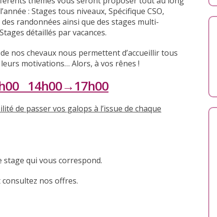
fférents thèmes vous seront proposer tout au long
 l’année : Stages tous niveaux, Spécifique CSO,
des randonnées ainsi que des stages multi-
Stages détaillés par vacances.
 de nos chevaux nous permettent d’accueillir tous
 leurs motivations… Alors, à vos rênes !
12h00 14h00→17h00
lité de passer vos galops à l’issue de chaque
e stage qui vous correspond.
consultez nos offres.