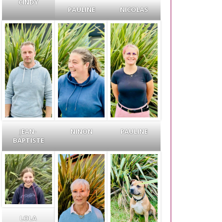
CINDY
PAULINE
NICOLAS
J
EAN-
NINON
PAULINE
BAPTISTE
LOLA