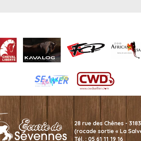
28 rue des Chênes - 318
(rocade sortie « La Salve
Tél. : 05 61 11 19 16