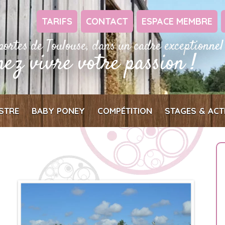
TARIFS
CONTACT
ESPACE MEMBRE
portes de Toulouse, dans un cadre exceptionnel
nez vivre votre passion !
STRE
BABY PONEY
COMPÉTITION
STAGES & ACT