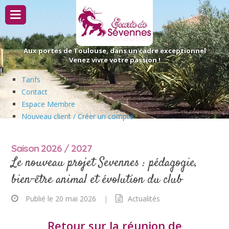
Passer
au
contenu
Aux portes de Toulouse, dans un cadre exceptionnel
Venez vivre votre passion !
Tarifs
Contact
Espace Membre
Nouveau client / Créer un compte
Saison 2026 / 2027
Le nouveau projet Sevennes : pédagogie,
bien-être animal et évolution du club
Publié le 20 mai 2026
|
Actualités
Retour sur la réunion de