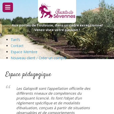
Passer
au
contenu
Aux portes de Toulouse, dans un cadre exceptionnel
Venez vivre votre passion !
Tarifs
Contact
Espace Membre
Nouveau client / Créer un compte
Espace pédagogique
Les Galops® sont l’appellation officielle des
différents niveaux de compétences du
pratiquant licencié. Ils font l’objet d’un
règlement spécifique et de modalités
d’évaluation, conçues à partir de situations
observables et de comportements