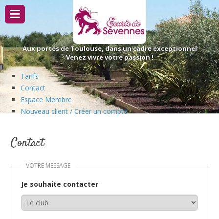
Passer
au
contenu
Aux portes de Toulouse, dans un cadre exceptionnel
Venez vivre votre passion !
Tarifs
Contact
Espace Membre
Nouveau client / Créer un compte
Contact
VOTRE MESSAGE
Je souhaite contacter