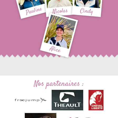
Pauline
Nicolas
Cindy
Alice
Nos partenaires :