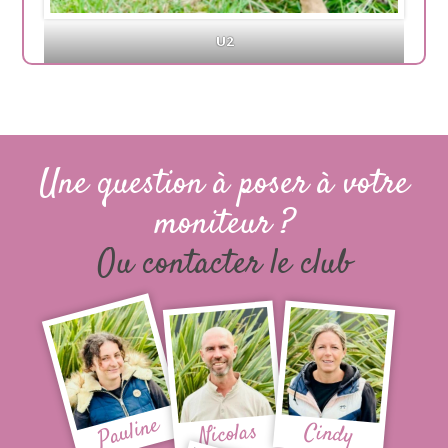
U2
Une question à poser à votre
moniteur ?
Ou contacter le club
Pauline
Nicolas
Cindy