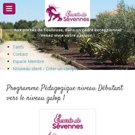
Passer
au
contenu
Aux portes de Toulouse, dans un cadre exceptionnel
Venez vivre votre passion !
Tarifs
Contact
Espace Membre
Nouveau client / Créer un compte
Programme Pédagogique niveau Débutant
vers le niveau galop 1