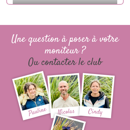
Une question à poser à votre
moniteur ?
Ou contacter le club
Pauline
Nicolas
Cindy