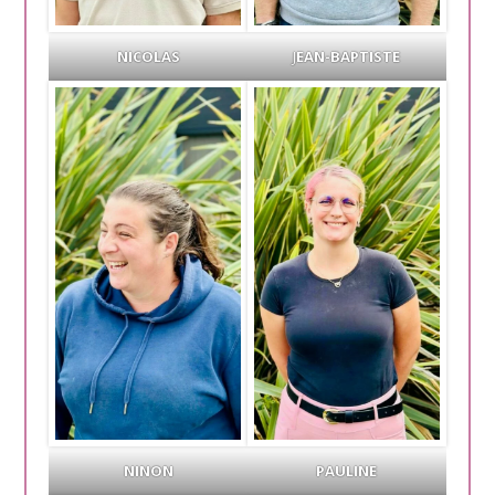
NICOLAS
J
EAN-BAPTISTE
NINON
PAULINE