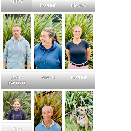
CINDY
PAULINE
NICOLAS
J
EAN-
NINON
PAULINE
BAPTISTE
LOLA