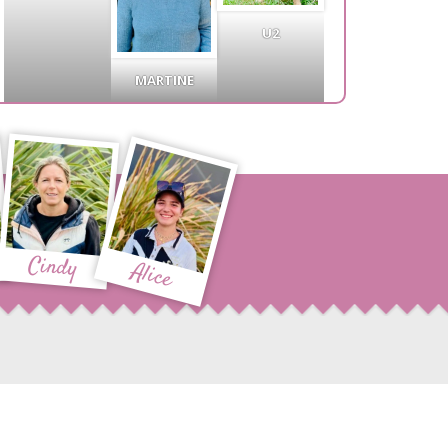
U2
MARTINE
Cindy
Alice