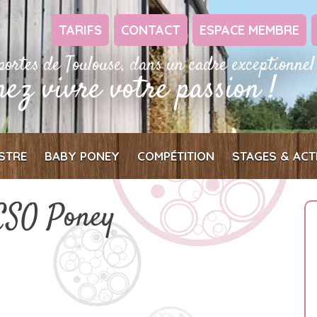
TARIFS
CONTACT
ESPACE MEMBRE
portes de Toulouse, dans un cadre exceptionnel
nez vivre votre passion !
STRE
BABY PONEY
COMPÉTITION
STAGES & ACT
CSO Poney