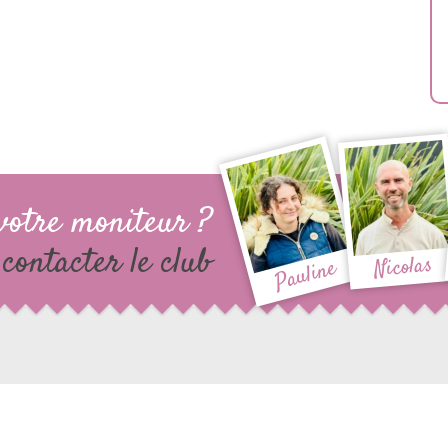
votre moniteur ?
contacter le club
Nicolas
Pauline