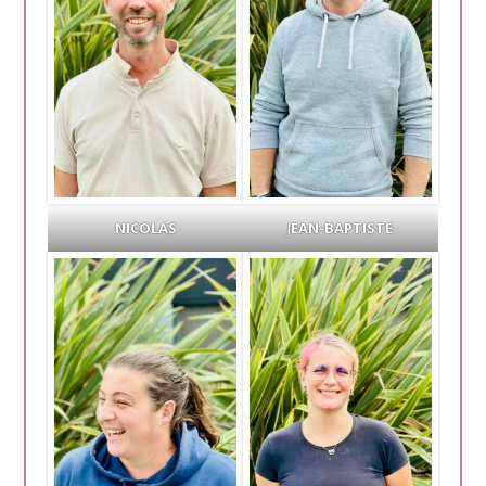
NICOLAS
J
EAN-BAPTISTE