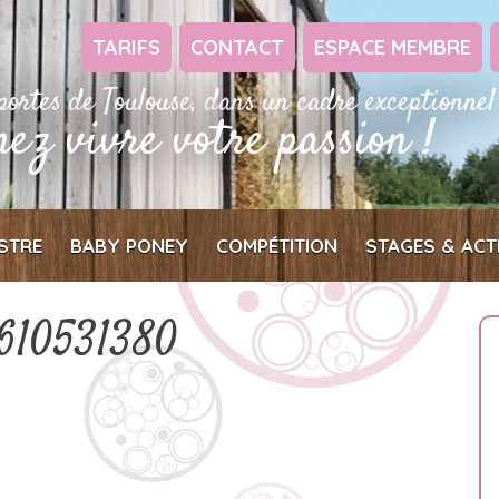
TARIFS
CONTACT
ESPACE MEMBRE
portes de Toulouse, dans un cadre exceptionnel
nez vivre votre passion !
STRE
BABY PONEY
COMPÉTITION
STAGES & ACT
1610531380