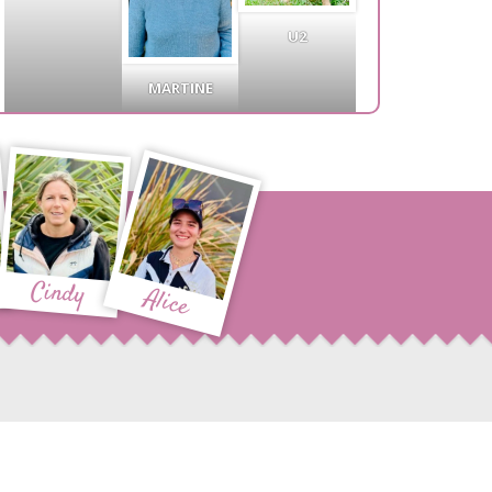
U2
MARTINE
Cindy
Alice