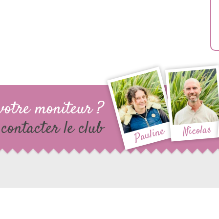
votre moniteur ?
contacter le club
Nicolas
Pauline