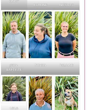
CINDY
PAULINE
NICOLAS
J
EAN-
NINON
PAULINE
BAPTISTE
LOLA