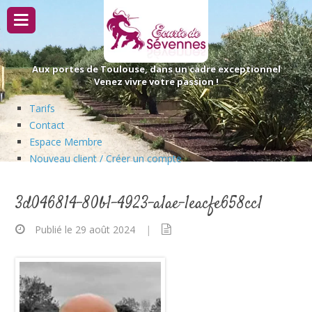
Passer
au
contenu
Aux portes de Toulouse, dans un cadre exceptionnel
Venez vivre votre passion !
Tarifs
Contact
Espace Membre
Nouveau client / Créer un compte
3d046814-80b1-4923-a1ae-1eacfe658cc1
Publié le 29 août 2024
|