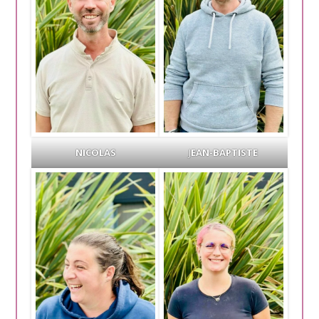
NICOLAS
J
EAN-BAPTISTE