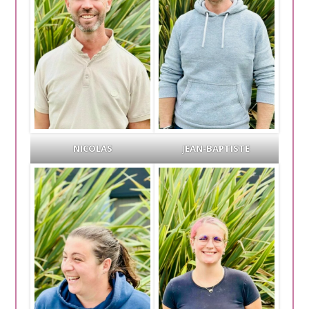
NICOLAS
J
EAN-BAPTISTE