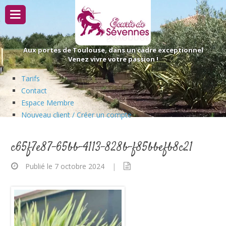
Passer
au
contenu
Aux portes de Toulouse, dans un cadre exceptionnel
Venez vivre votre passion !
Tarifs
Contact
Espace Membre
Nouveau client / Créer un compte
c65f7e87-65bb-4113-828b-f85bbefb8c21
Publié le 7 octobre 2024
|