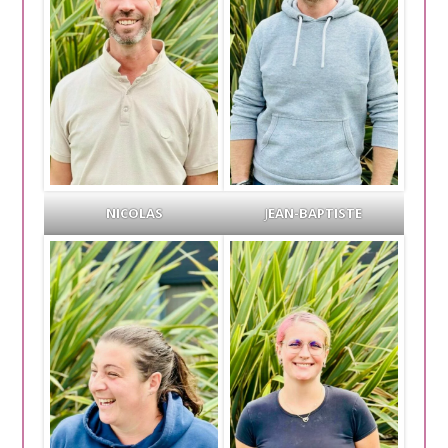
NICOLAS
J
EAN-BAPTISTE