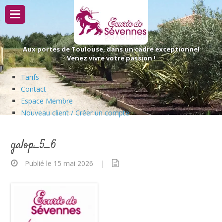
Passer
au
contenu
Aux portes de Toulouse, dans un cadre exceptionnel
Venez vivre votre passion !
Tarifs
Contact
Espace Membre
Nouveau client / Créer un compte
galop_5_6
Publié le 15 mai 2026
|