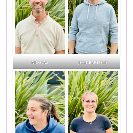
NICOLAS
J
EAN-BAPTISTE