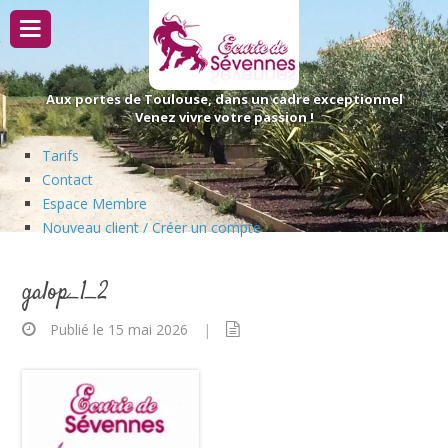
Passer
au
contenu
Aux portes de Toulouse, dans un cadre exceptionnel
Venez vivre votre passion !
Tarifs
Contact
Espace Membre
Nouveau client / Créer un compte
galop_1_2
Publié le 15 mai 2026
|