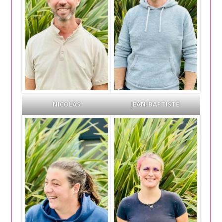
NICOLAS
J
EAN-BAPTISTE