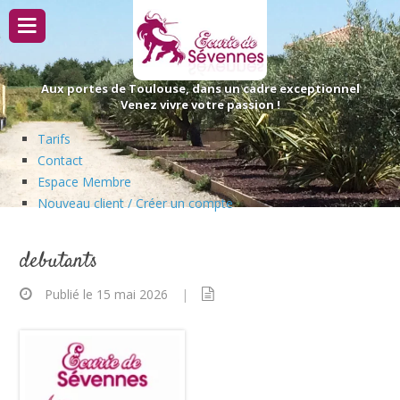
Passer
au
contenu
Aux portes de Toulouse, dans un cadre exceptionnel
Venez vivre votre passion !
Tarifs
Contact
Espace Membre
Nouveau client / Créer un compte
debutants
Publié le 15 mai 2026
|