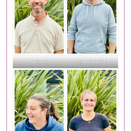
NICOLAS
J
EAN-BAPTISTE