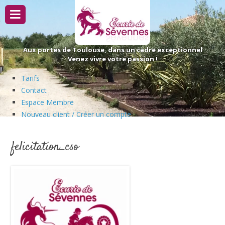
Passer
au
contenu
Aux portes de Toulouse, dans un cadre exceptionnel
Venez vivre votre passion !
Tarifs
Contact
Espace Membre
Nouveau client / Créer un compte
felicitation_cso