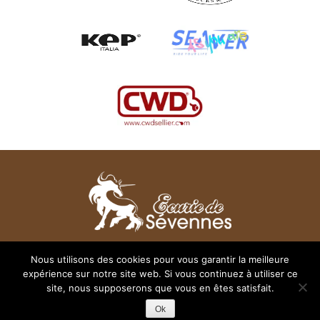
28 rue des Chênes - 31830 Plaisance du Touch
Nous utilisons des cookies pour vous garantir la meilleure
(rocade sortie « La Salvetat Saint Gilles)
expérience sur notre site web. Si vous continuez à utiliser ce
Tél. : 05 61 11 19 16
site, nous supposerons que vous en êtes satisfait.
© 2026
Ecurie de Sevennes
Mentions légales
Ok