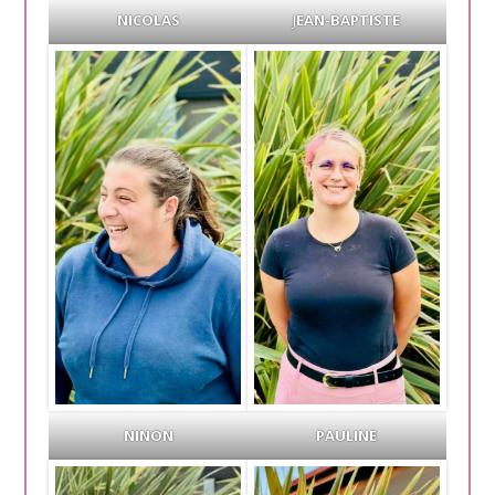
NICOLAS
J
EAN-BAPTISTE
NINON
PAULINE