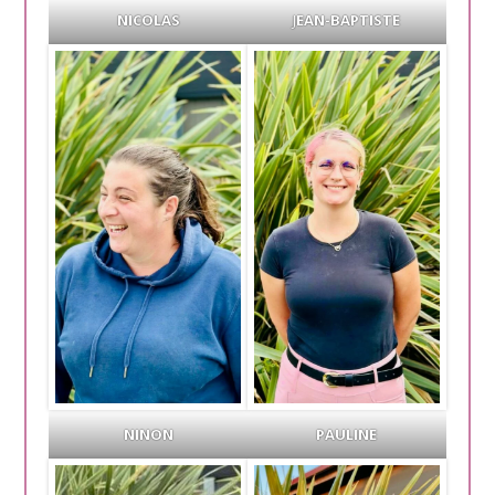
NICOLAS
J
EAN-BAPTISTE
NINON
PAULINE