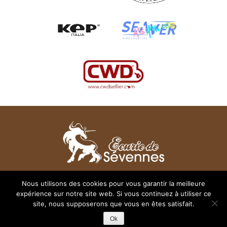
28 rue des Chênes - 31830 Plaisance du Touch
Nous utilisons des cookies pour vous garantir la meilleure
(rocade sortie « La Salvetat Saint Gilles)
expérience sur notre site web. Si vous continuez à utiliser ce
Tél. : 05 61 11 19 16
site, nous supposerons que vous en êtes satisfait.
© 2026
Ecurie de Sevennes
Mentions légales
Ok