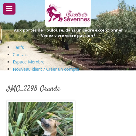
Passer
au
contenu
Aux portes de Toulouse, dans un cadre exceptionnel
Venez vivre votre passion !
Tarifs
Contact
Espace Membre
Nouveau client / Créer un compte
IMG_2298 Grande