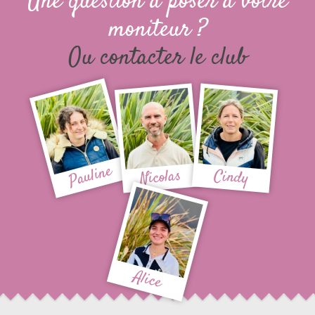
Une question à poser à votre
moniteur ?
Ou contacter le club
Pauline
Nicolas
Cindy
Alice