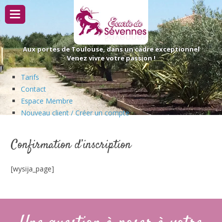
Passer
au
contenu
Aux portes de Toulouse, dans un cadre exceptionnel
Venez vivre votre passion !
Tarifs
Contact
Espace Membre
Nouveau client / Créer un compte
Confirmation d’inscription
[wysija_page]