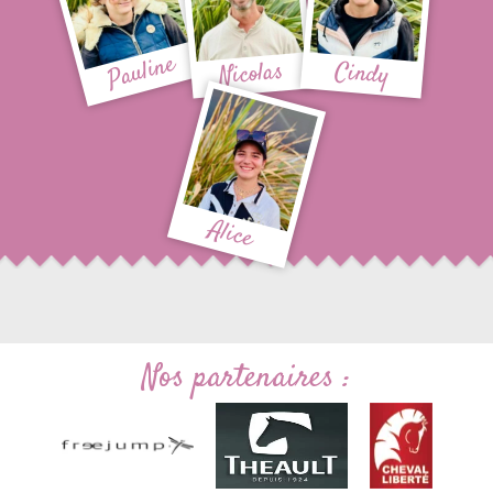
Pauline
Nicolas
Cindy
Alice
Nos partenaires :