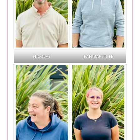
NICOLAS
J
EAN-BAPTISTE