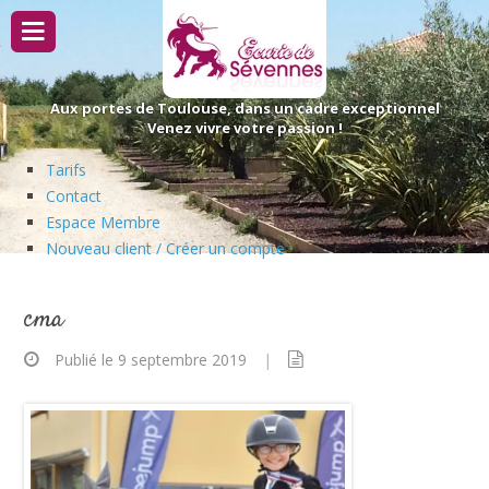
Passer
au
contenu
Aux portes de Toulouse, dans un cadre exceptionnel
Venez vivre votre passion !
Tarifs
Contact
Espace Membre
Nouveau client / Créer un compte
cma
Publié le 9 septembre 2019
|