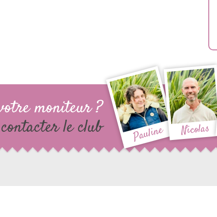
votre moniteur ?
contacter le club
Nicolas
Pauline