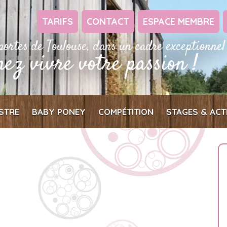
TARIFS
CONTACT
ESPACE MEMBRE
portes de Toulouse, dans un cadre exceptionnel
nez vivre votre passion !
STRE
BABY PONEY
COMPÉTITION
STAGES & ACT