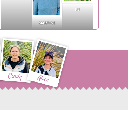
U2
MARTINE
Cindy
Alice