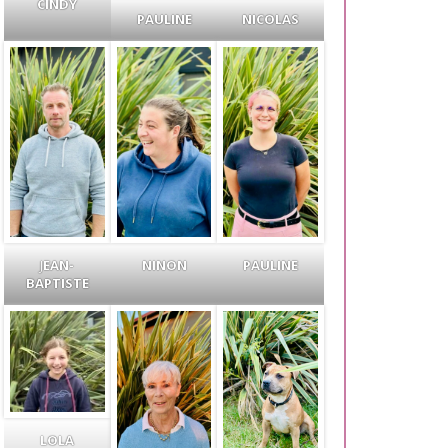
CINDY
PAULINE
NICOLAS
J
EAN-
NINON
PAULINE
BAPTISTE
LOLA