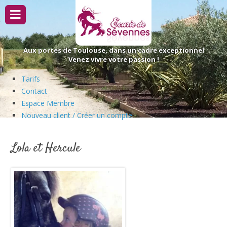
Passer
au
contenu
Aux portes de Toulouse, dans un cadre exceptionnel
Venez vivre votre passion !
Tarifs
Contact
Espace Membre
Nouveau client / Créer un compte
Lola et Hercule