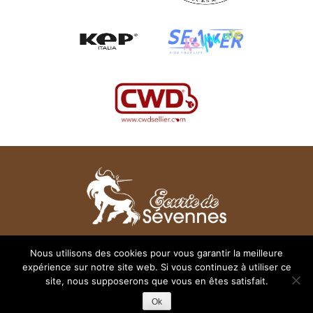
28 rue des Chênes - 31830 Plaisance du Touch
Nous utilisons des cookies pour vous garantir la meilleure
(rocade sortie « La Salvetat Saint Gilles)
expérience sur notre site web. Si vous continuez à utiliser ce
Tél. : 05 61 11 19 16
site, nous supposerons que vous en êtes satisfait.
© 2026
Ecurie de Sevennes
Mentions légales
Ok