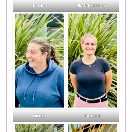
NICOLAS
J
EAN-BAPTISTE
NINON
PAULINE