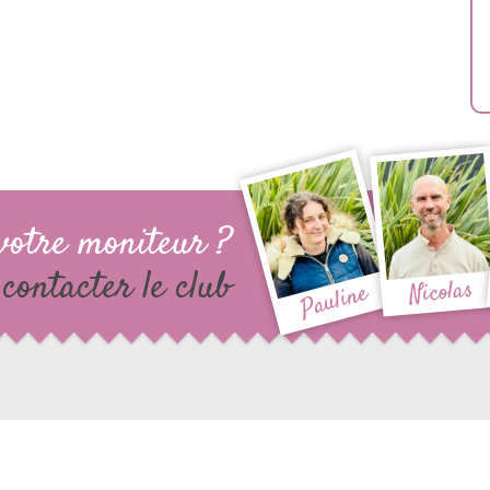
votre moniteur ?
contacter le club
Nicolas
Pauline