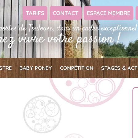
TARIFS
CONTACT
ESPACE MEMBRE
portes de Toulouse, dans un cadre exceptionnel
nez vivre votre passion !
STRE
BABY PONEY
COMPÉTITION
STAGES & ACT