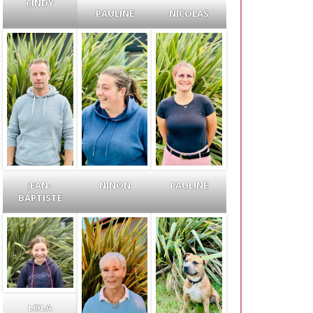
CINDY
PAULINE
NICOLAS
J
EAN-
NINON
PAULINE
BAPTISTE
LOLA