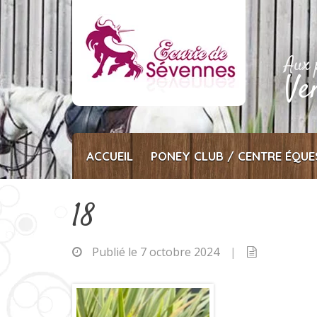
Passer
au
contenu
Aux 
Ve
ACCUEIL
PONEY CLUB / CENTRE ÉQUE
18
Publié le 7 octobre 2024
|