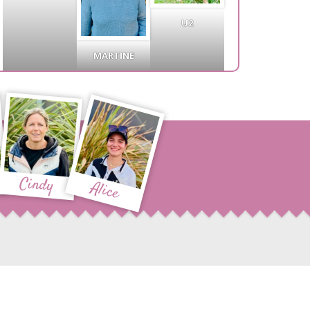
U2
MARTINE
Cindy
Alice